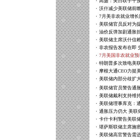
·
高盛：美日联手干
·
沃什减少美联储前瞻
·
7月美非农就业增长回
·
美联储官员反对为
·
油价反弹加剧通胀担
·
美联储主席沃什信赖
·
非农报告发布在即 
·
7月美国非农就业预计
·
特朗普多次致电美联
·
摩根大通CEO力挺
·
美
联
储
内
部
分
歧
扩
·
美联储官员警告通胀
·
美联储戴利支持维持
·
美联储理事库克：通
·
通胀压力仍大 美联
·
卡什卡利警告美联
·
堪萨斯联储主席施
·
美联储高官警告需