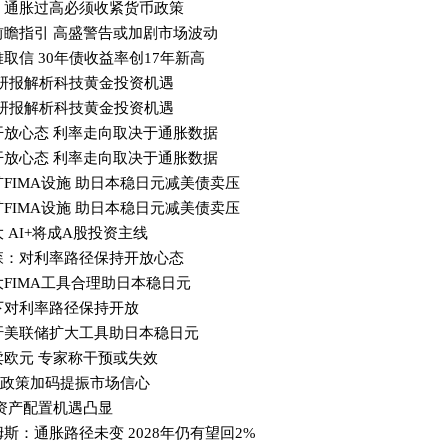
：通胀过高必须收紧货币政策
瞻指引 高盛警告或加剧市场波动
取信 30年债收益率创17年新高
 研报解析科技黄金投资机遇
 研报解析科技黄金投资机遇
放心态 利率走向取决于通胀数据
放心态 利率走向取决于通胀数据
FIMA设施 助日本稳日元减美债卖压
FIMA设施 助日本稳日元减美债卖压
 AI+将成A股投资主线
森：对利率路径保持开放心态
FIMA工具合理助日本稳日元
下对利率路径保持开放
吁美联储扩大工具助日本稳日元
欧元 专家称干预或失效
% 政策加码提振市场信心
资产配置机遇凸显
斯：通胀路径未变 2028年仍有望回2%