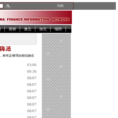
代码
圆
英镑
澳元
加元
瑞郎
函，称有足够理由相信她在
03:06
00:36
08/07
08/07
08/07
08/07
08/07
08/07
08/07