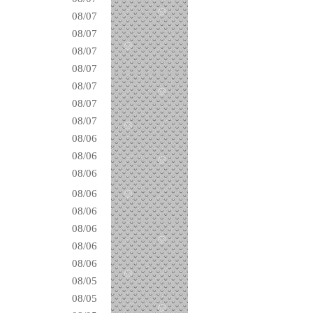
08/07
08/07
08/07
08/07
08/07
08/07
08/07
08/06
08/06
08/06
08/06
08/06
08/06
08/06
08/06
08/05
08/05