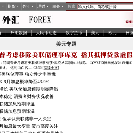
金
期货
外汇
理财
服务
搜索:
▼
▼
▼
▼
▼
析
外汇数据
人民币动态
数字货币
美元
欧元
日
美元专题
N讯：特朗普正考虑将美联储理事丽莎·库克从其职位上移除。白宫8月5日向她发出通知
 这封由白宫......
03:36
[阅读全文]
美联储理事 独立性之争重燃
K 9月加息概率降至43.9%
增长 美联储加息预期明显降温
本稳定 消费者财务状况改善
美联储加息预期降温
美联储加息预期降温
 但承认美联储非一人决定
月加息最大变量 债市高度关注