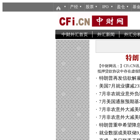
产经
股票
IPO
盈仓
基
▼
▼
▼
▼
▼
中财外汇首页
外汇新闻
外汇分
【中财网讯：】CFi.C
抵押贷款协议中存在虚假陈述。
·
特朗普再发信欲解雇
·
美国7月就业骤减23
·
7月非农就业意外负
·
7月美国通胀预期基
·
7月非农意外大减
·
7月非农意外大减
·
特朗普重申希望降息
·
就业数据成美联储9