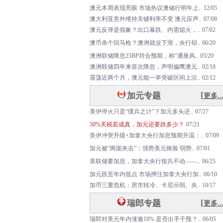
澳元本周表现亮眼 市场热议澳储行明年上..
12/05
澳大利亚意外维持关键利率不变 澳元应声..
07/08
澳
元
反
弹
是
假
象
？
出
口
暴
跌
、
内
需
熄
火
，
.
.
07/02
澳
币
杀
个
回
马
枪
？
澳
洲
就
业
下
滑
，
央
行
却
.
.
06/20
澳洲联储降息25BP符合预期，称“通胀风..
05/20
澳洲联储四年来首次降息，声明偏鹰澳元..
02/18
震
荡
近
两
个
月
，
澳
元
能
一
举
突
破
区
间
上
沿
.
.
02/12
[
加元专题
更多..
美
伊
停
火
只
是
“
缓
兵
之
计
”
？
加
元
多
头
还
.
.
07/27
50%关税若成真，加元还要跌多少？
07/21
美
伊
冲
突
升
级
+
加
拿
大
央
行
加
息
预
期
升
温
：
.
.
07/09
加
元
被
“
两
面
夹
击
”
：
强
势
美
元
骑
脸
弱
势
.
.
07/01
美
联
储
要
加
息
，
加
拿
大
央
行
按
兵
不
动
—
—
.
.
06/25
加元跌至年内低点 市场押注加拿大央行加..
06/10
加
币
三
重
危
机
：
房
市
转
冷
、
卡
尼
示
弱
、
央
.
.
10/17
[
瑞郎专题
更多..
瑞郎对美元年内涨逾10% 是否出手干预？..
06/05