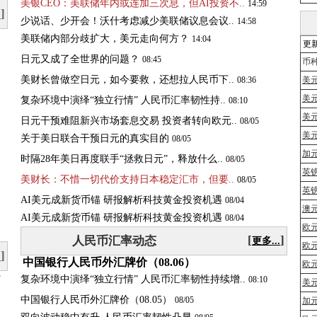
美银CEO：美联储年内或连加三次息，但AI投资不..
14:59
]
.
少说话、少开会！沃什考虑减少美联储议息会议..
14:58
美
联
储
内
部
分
歧
扩
大
，
美
元
走
向
何
方
？
14:04
更新
日
元
又
成
了
全
世
界
的
问
题
？
08:45
币
美
财
长
曾
做
空
日
元
，
如
今
要
救
，
还
想
拉
人
民
币
下
.
.
08:36
美元
美元
复
杂
环
境
中
演
绎
“
独
立
行
情
”
人
民
币
汇
率
韧
性
持
.
.
08:10
美
日元干预难阻新兴市场套息交易 投资者转向欧元..
08/05
美元
关
于
美
日
联
合
干
预
日
元
的
真
实
目
的
08/05
加元
时
隔
2
8
年
美
日
再
度
联
手
“
拯
救
日
元
”
，
释
放
什
么
.
.
08/05
英镑
美
财
长
：
不
惜
一
切
代
价
支
持
日
本
稳
定
汇
市
，
但
要
.
.
08/05
英镑
AI美元成新货币锚 研报解析科技黄金投资机遇
08/04
澳元
AI美元成新货币锚 研报解析科技黄金投资机遇
08/04
欧元
[
]
人民币汇率动态
更多...
欧元
]
.
中国银行人民币外汇牌价（08.06）
欧
7
复
杂
环
境
中
演
绎
“
独
立
行
情
”
人
民
币
汇
率
韧
性
持
续
增
.
.
08:10
美元
中国银行人民币外汇牌价（08.05）
08/05
加