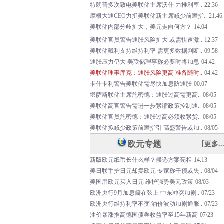
特朗普多次致电美联储主席沃什 力推利率..
22:36
摩根大通CEO力挺美联储新主席减少前瞻指..
21:46
美
联
储
内
部
分
歧
扩
大
，
美
元
走
向
何
方
？
14:04
美联储官员警告通胀风险扩大 或需快速激..
12:37
美联储戴利支持维持利率 需更多数据判断..
09:58
通胀压力仍大 美联储理事称必要时将加息
04:42
美联储理事库克：通胀风险更高 准备随时..
04:42
卡什卡利警告美联储需尽快加息防通胀
00:07
堪萨斯联储主席施密德：通胀过高需更高..
08/05
美联储高官警告需进一步紧缩政策控制通..
08/05
美联储官员施密德：通胀过高必须收紧货..
08/05
美联储拟减少政策前瞻指引 高盛警告或加..
08/05
[
欧元专题
更多..
新版欧元纸币长什么样？候选方案亮相
14:13
美日联手护日元却卖欧元 专家称干预或失..
08/04
美国用欧元买入日元 维护强势美元政策
08/03
欧洲央行9月加息箭在弦上 中东冲突加剧..
07/23
欧洲央行维持利率不变 油价波动加剧通胀..
07/23
油价暴涨推高德国债券收益率至15年新高
07/23