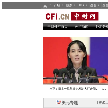
产经
股票
IPO
盈仓
基
▼
▼
▼
▼
▼
中财外汇首页
外汇新闻
外汇分
与正：日本一旦掌握先发制人打击能力，人..
[
美元专题
更多..