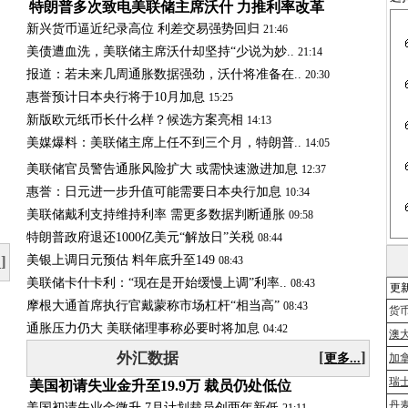
特朗普多次致电美联储主席沃什 力推利率改革
新兴货币逼近纪录高位 利差交易强势回归
21:46
美债遭血洗，美联储主席沃什却坚持“少说为妙..
21:14
报道：若未来几周通胀数据强劲，沃什将准备在..
20:30
惠誉预计日本央行将于10月加息
15:25
新版欧元纸币长什么样？候选方案亮相
14:13
美
媒
爆
料
：
美
联
储
主
席
上
任
不
到
三
个
月
，
特
朗
普
.
.
14:05
美联储官员警告通胀风险扩大 或需快速激进加息
12:37
惠誉：日元进一步升值可能需要日本央行加息
10:34
美联储戴利支持维持利率 需更多数据判断通胀
09:58
特朗普政府退还1000亿美元“解放日”关税
08:44
]
美银上调日元预估 料年底升至149
08:43
.
美联储卡什卡利：“现在是开始缓慢上调”利率..
08:43
更新
摩根大通首席执行官戴蒙称市场杠杆“相当高”
08:43
货币
通胀压力仍大 美联储理事称必要时将加息
04:42
澳
[
]
外汇数据
更多...
加
瑞
美国初请失业金升至19.9万 裁员仍处低位
丹
美国初请失业金微升 7月计划裁员创两年新低