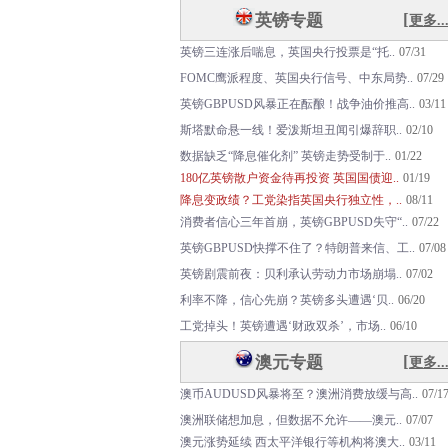
[
英镑专题
更多..
英
镑
三
连
涨
后
喘
息
，
英
国
央
行
投
票
是
“
托
.
.
07/31
F
O
M
C
鹰
派
程
度
、
英
国
央
行
信
号
、
中
东
局
势
.
.
07/29
英
镑
G
B
P
U
S
D
风
暴
正
在
酝
酿
！
战
争
油
价
推
高
.
.
03/11
斯
塔
默
命
悬
一
线
！
爱
泼
斯
坦
丑
闻
引
爆
辞
职
.
.
02/10
数据缺乏“降息催化剂” 英镑走势受制于..
01/22
180亿英镑散户资金待再投资 英国国债迎..
01/19
降息变政绩？工党染指英国央行独立性，..
08/11
消
费
者
信
心
三
年
首
崩
，
英
镑
G
B
P
U
S
D
失
守
“
.
.
07/22
英
镑
G
B
P
U
S
D
快
撑
不
住
了
？
特
朗
普
来
信
、
工
.
.
07/08
英
镑
剧
震
前
夜
：
贝
利
承
认
劳
动
力
市
场
崩
塌
.
.
07/02
利
率
不
降
，
信
心
先
崩
？
英
镑
多
头
遭
遇
‘
贝
.
.
06/20
工
党
掉
头
！
英
镑
遭
遇
‘
财
政
双
杀
’
，
市
场
.
.
06/10
[
澳元专题
更多..
澳
币
A
U
D
U
S
D
风
暴
将
至
？
澳
洲
消
费
放
缓
与
高
.
.
07/1
澳洲联储想加息，但数据不允许——澳元..
07/07
澳元涨势延续 西太平洋银行等机构将澳大..
03/11