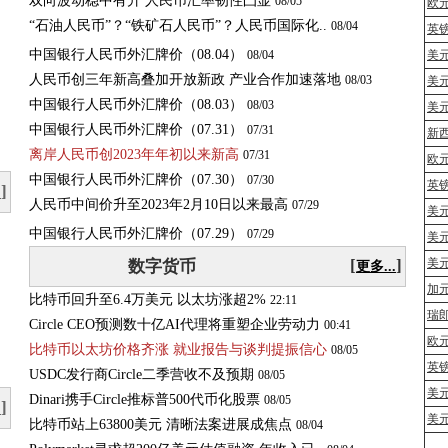
双向波动稳中有升 人民币汇率韧性凸显
08/05
欧
“
石
油
人
民
币
”
？
“
铁
矿
石
人
民
币
”
？
人
民
币
国
际
化
.
.
08/04
英
中国银行人民币外汇牌价（08.04）
08/04
美
人民币创三年新高叠加开放新政 产业合作加速落地
08/03
美
中国银行人民币外汇牌价（08.03）
08/03
美
中国银行人民币外汇牌价（07.31）
07/31
新
离岸人民币创2023年年初以来新高
07/31
欧元
中国银行人民币外汇牌价（07.30）
07/30
英镑
]
.
人
民
币
中
间
价
升
至
2
0
2
3
年
2
月
1
0
日
以
来
最
高
07/29
美元
中国银行人民币外汇牌价（07.29）
07/29
美元
[
]
美元
数字货币
更多...
加元
比特币回升至6.4万美元 以太坊涨超2%
22:11
瑞郎
Circle CEO预测数十亿AI代理将重塑企业劳动力
00:41
欧元
比特币以太坊价格齐涨 就业报告与谈判提振信心
08/05
英镑
USDC发行商Circle二季营收不及预期
08/05
美元
Dinari携手Circle推标普500代币化股票
08/05
]
.
美
比特币站上63800美元 清晰法案进展成焦点
08/04
|<