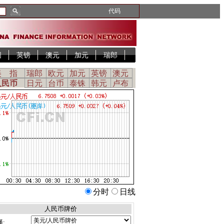
代码
圆
英镑
澳元
加元
瑞郎
美 指
瑞郎
欧元
加元
英镑
澳元
人民币
日元
台币
泰铢
韩元
卢布
分时
日线