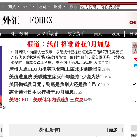
金
期货
外汇
理财
服务
搜索:
▼
▼
▼
▼
▼
析
外汇数据
人民币动态
数字货币
美元
欧元
日
中财网讯： 知情人士表示，尽管沃什已提出缩减美联储6.7万亿美元资
产负债表以收紧货币政策的可能性，但利率目前仍是首要工具，并将在
必要时于后续会议上动用。 据英国《金融......
20:30
[阅读全文]
摩根大通CEO力挺美联储新主席减少前瞻指引
21:46
美债遭血洗 美联储主席沃什却坚持"少说为妙"
21:14
美国掏钱救日元，到底是救别人还是救自己？
16:57
惠誉预计日本央行将于10月加息
15:25
美银CEO：美联储年内或连加三次息
14:59
金
[
]
]
外汇新闻
更多...
.