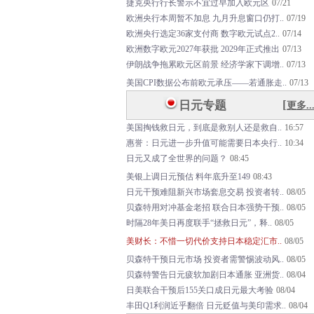
捷克央行行长警示不宜过早加入欧元区
07/21
欧洲央行本周暂不加息 九月升息窗口仍打..
07/19
欧洲央行选定36家支付商 数字欧元试点2..
07/14
欧洲数字欧元2027年获批 2029年正式推出
07/13
伊
朗
战
争
拖
累
欧
元
区
前
景
经
济
学
家
下
调
增
.
.
07/13
美国CPI数据公布前欧元承压——若通胀走..
07/13
[
日元专题
更多..
美国掏钱救日元，到底是救别人还是救自..
16:57
惠誉：日元进一步升值可能需要日本央行..
10:34
日
元
又
成
了
全
世
界
的
问
题
？
08:45
美银上调日元预估 料年底升至149
08:43
日元干预难阻新兴市场套息交易 投资者转..
08/05
贝森特用对冲基金老招 联合日本强势干预..
08/05
时
隔
2
8
年
美
日
再
度
联
手
“
拯
救
日
元
”
，
释
.
.
08/05
美
财
长
：
不
惜
一
切
代
价
支
持
日
本
稳
定
汇
市
.
.
08/05
贝森特干预日元市场 投资者需警惕波动风..
08/05
贝森特警告日元疲软加剧日本通胀 亚洲货..
08/04
日美联合干预后155关口成日元最大考验
08/04
丰田Q1利润近乎翻倍 日元贬值与美印需求..
08/04